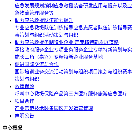
应急发展规划编制
应急救援装备研发应用与提升以及应
急物流管理服务等
助力应急救援队伍能力提升
专业应急救援队伍训练指导
应急志愿者队伍训练指导
赛
事策划与组织
活动策划与组织
助力应急救援类制造业企业 走专精特新发展道路
承接政府服务企业专项业务
服务企业专精特新策划与实
施
长三角（嘉兴）专精特新企业服务基地
促进国际交流与合作
国际培训
业务交流
活动策划与组织
项目策划与组织
赛事
策划与组织
救援保险
呼叫中心
救援保险产品
第三方医疗服务
旅游应急医疗
项目合作
产业示范
技术装备
园区开发
运营管理
声明公告
中心概况