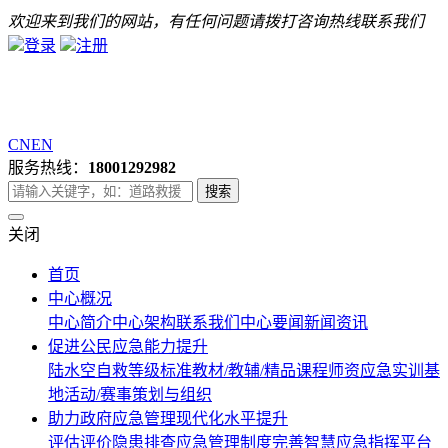
欢迎来到我们的网站，有任何问题请拨打咨询热线联系我们
登录
注册
CN
EN
服务热线：
18001292982
关闭
首页
中心概况
中心简介
中心架构
联系我们
中心要闻
新闻资讯
促进公民应急能力提升
陆水空自救等级标准
教材/教辅/精品课程
师资
应急实训基
地
活动/赛事策划与组织
助力政府应急管理现代化水平提升
评估评价
隐患排查
应急管理制度完善
智慧应急指挥平台